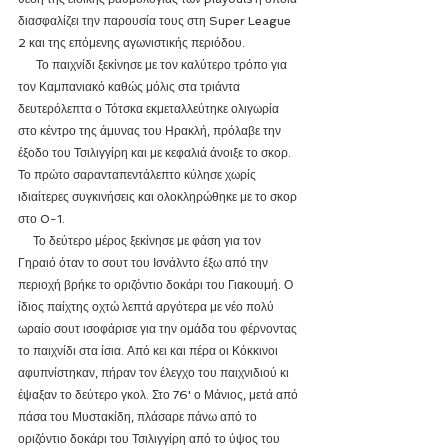
διασφαλίζει την παρουσία τους στη Super League 
2 και της επόμενης αγωνιστικής περιόδου.
      Το παιχνίδι ξεκίνησε με τον καλύτερο τρόπο για 
τον Καμπανιακό καθώς μόλις στα τριάντα 
δευτερόλεπτα ο Τότσκα εκμεταλλεύτηκε ολιγωρία 
στο κέντρο της άμυνας του Ηρακλή, πρόλαβε την 
έξοδο του Τσιλιγγίρη και με κεφαλιά άνοιξε το σκορ. 
Το πρώτο σαρανταπεντάλεπτο κύλησε χωρίς 
ιδιαίτερες συγκινήσεις και ολοκληρώθηκε με το σκορ 
στο 0-1.
     Το δεύτερο μέρος ξεκίνησε με φάση για τον 
Γηραιό όταν το σουτ του Ισνάλντο έξω από την 
περιοχή βρήκε το οριζόντιο δοκάρι του Γιακουμή. Ο 
ίδιος παίχτης οχτώ λεπτά αργότερα με νέο πολύ 
ωραίο σουτ ισοφάρισε για την ομάδα του φέρνοντας 
το παιχνίδι στα ίσια. Από κει και πέρα οι Κόκκινοι 
αφυπνίστηκαν, πήραν τον έλεγχο του παιχνιδιού κι 
έψαξαν το δεύτερο γκολ. Στο 76' ο Μάνιος, μετά από 
πάσα του Μυστακίδη, πλάσαρε πάνω από το 
οριζόντιο δοκάρι του Τσιλιγγίρη από το ύψος του 