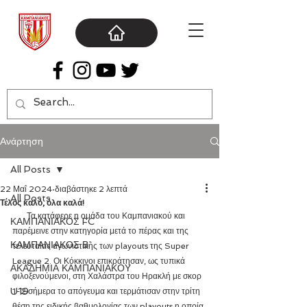
Ανάρτηση
All Posts
22 Μαΐ 2024
διαβάστηκε 2 λεπτά
All Posts
Τέλος καλό, όλα καλά!
       Τα κατάφερε η ομάδα του Καμπανιακού και 
ΚΑΜΠΑΝΙΑΚΟΣ FC
παρέμεινε στην κατηγορία μετά το πέρας και της 
ΚΑΜΠΑΝΙΑΚΟΣ Β΄
τελευταίας αγωνιστικής των playouts της Super 
League 2. Οι Κόκκινοι επικράτησαν, ως τυπικά 
ΑΚΑΔΗΜΙΑ ΚΑΜΠΑΝΙΑΚΟΥ
φιλοξενούμενοι, στη Χαλάστρα του Ηρακλή με σκορ 
U19
1-2 σήμερα το απόγευμα και τερμάτισαν στην τρίτη 
θέση της ειδικής βαθμολογίας των playouts η οποία 