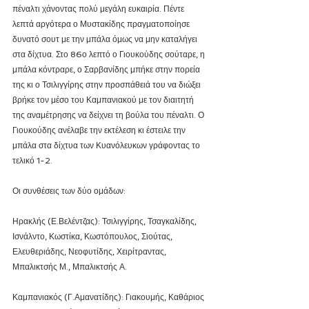
πέναλτι χάνοντας πολύ μεγάλη ευκαιρία. Πέντε 
λεπτά αργότερα ο Μυστακίδης πραγματοποίησε 
δυνατό σουτ με την μπάλα όμως να μην καταλήγει 
στα δίχτυα. Στο 86ο λεπτό ο Γιουκούδης σούταρε, η 
μπάλα κόντραρε, ο Σαρβανίδης μπήκε στην πορεία 
της κι ο Τσιλιγγίρης στην προσπάθειά του να διώξει 
βρήκε τον μέσο του Καμπανιακού με τον διαιτητή 
της αναμέτρησης να δείχνει τη βούλα του πέναλτι. Ο 
Γιουκούδης ανέλαβε την εκτέλεση κι έστειλε την 
μπάλα στα δίχτυα των Κυανόλευκων γράφοντας το 
τελικό 1-2.
Οι συνθέσεις των δύο ομάδων: 
Ηρακλής (Ε.Βελέντζας): Τσιλιγγίρης, Τσαγκαλίδης, 
Ισνάλντο, Κωστίκα, Κωστόπουλος, Σιούτας, 
Ελευθεριάδης, Νεοφυτίδης, Χειρίτραντας, 
Μπαλικτσής Μ., Μπαλικτσής Α.
Καμπανιακός (Γ.Αμανατίδης): Γιακουμής, Καθάριος 