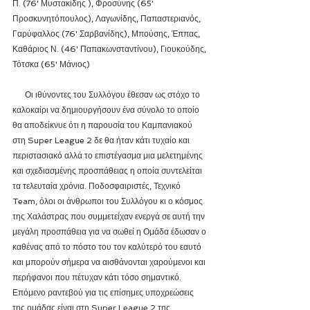
Π. (76' Μυστακίδης ), Φροσύνης (65' 
Προσκυνητόπουλος), Λαγωνίδης, Παπαστεριανός, 
Γαρύφαλλος (76' Σαρβανίδης), Μπούσης, Έππας, 
Καθάριος Ν. (46' Παπακωνσταντίνου), Γιουκούδης, 
Τότσκα (65' Μάνιος)
      Οι ιθύνοντες του Συλλόγου έθεσαν ως στόχο το 
καλοκαίρι να δημιουργήσουν ένα σύνολο το οποίο 
θα αποδείκνυε ότι η παρουσία του Καμπανιακού 
στη Super League 2 δε θα ήταν κάτι τυχαίο και 
περιστασιακό αλλά το επιστέγασμα μια μελετημένης 
και σχεδιασμένης προσπάθειας η οποία συντελείται 
τα τελευταία χρόνια. Ποδοσφαιριστές, Τεχνικό 
Team, όλοι οι άνθρωποι του Συλλόγου κι ο κόσμος 
της Χαλάστρας που συμμετείχαν ενεργά σε αυτή την 
μεγάλη προσπάθεια για να σωθεί η Ομάδα έδωσαν ο 
καθένας από το πόστο του τον καλύτερό του εαυτό 
και μπορούν σήμερα να αισθάνονται χαρούμενοι και 
περήφανοι που πέτυχαν κάτι τόσο σημαντικό. 
Επόμενο ραντεβού για τις επίσημες υποχρεώσεις 
της ομάδας είναι στη Super League 2 της 