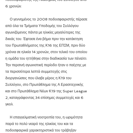
6 χρονών.
     Ο γεννημένος το 2008 ποδοσφαιριστής πέρασε 
από όλα τα Τμήματα Υποδομής του Συλλόγου 
αγωνιζόμενος πάντα με ηλικίες μεγαλύτερες της 
δικιάς του. Έφτασε ένα βήμα πριν την κατάκτηση 
του Πρωταθλήματος της Κ16 της ΕΠΣΜ, πριν δύο 
χρόνια σε ηλικία 14 χρονών, στον τελικό του οποίου 
η ομάδα του ηττήθηκε στην διαδικασία των πέναλτι. 
Την περσινή αγωνιστική περίοδο ήταν ο παίχτης με 
τα περισσότερα λεπτά συμμετοχής στις 
διοργανώσεις που έλαβε μέρος η Κ19 του 
Συλλόγου, στο Πρωτάθλημα της Α Ερασιτεχνικής 
και στο Πρωτάθλημα Νέων Κ19 της Super League 
2, καταγράφοντας 34 επίσημες συμμετοχές και 6 
γκολ.
     Η επαγγελματική νοοτροπία του, η ωριμότητα 
παρά το πολύ νεαρό της ηλικίας του και τα 
ποδοσφαιρικά χαρακτηριστικά του τράβηξαν 