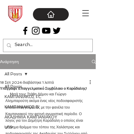
Ανάρτηση
All Posts
18 Σεπ 2024
διαβάστηκε 1 λεπτά
All Posts
Υπέγραψε Επαγγελματικό Συμβόλαιο ο Καράδαλης!
     Μετά τους Στάθη Δήμου και Γιώργο 
ΚΑΜΠΑΝΙΑΚΟΣ FC
Αλημπαρούτη ακόμα ένας νέος ποδοσφαιριστής 
ΚΑΜΠΑΝΙΑΚΟΣ Β΄
γίνεται επαγγελματίας με την φανέλα του 
Καμπανιακού την φετινή αγωνιστική περίοδο. Ο 
ΑΚΑΔΗΜΙΑ ΚΑΜΠΑΝΙΑΚΟΥ
λόγος για τον Δημήτρη Καράδαλη ο οποίος είναι 
U19
γέννημα θρέμμα του τόπου της Χαλάστρας και 
ποδοσφαιριστής της Ακαδημίας του Συλλόγου από 