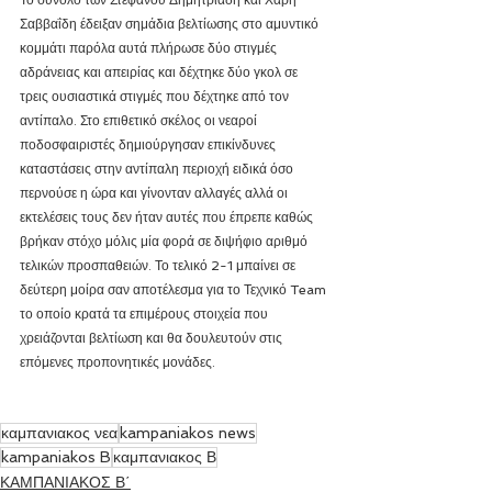
Σαββαΐδη έδειξαν σημάδια βελτίωσης στο αμυντικό 
κομμάτι παρόλα αυτά πλήρωσε δύο στιγμές 
αδράνειας και απειρίας και δέχτηκε δύο γκολ σε 
τρεις ουσιαστικά στιγμές που δέχτηκε από τον 
αντίπαλο. Στο επιθετικό σκέλος οι νεαροί 
ποδοσφαιριστές δημιούργησαν επικίνδυνες 
καταστάσεις στην αντίπαλη περιοχή ειδικά όσο 
περνούσε η ώρα και γίνονταν αλλαγές αλλά οι 
εκτελέσεις τους δεν ήταν αυτές που έπρεπε καθώς 
βρήκαν στόχο μόλις μία φορά σε διψήφιο αριθμό 
τελικών προσπαθειών. Το τελικό 2-1 μπαίνει σε 
δεύτερη μοίρα σαν αποτέλεσμα για το Τεχνικό Team 
το οποίο κρατά τα επιμέρους στοιχεία που 
χρειάζονται βελτίωση και θα δουλευτούν στις 
επόμενες προπονητικές μονάδες.
καμπανιακος νεα
kampaniakos news
kampaniakos B
καμπανιακος Β
ΚΑΜΠΑΝΙΑΚΟΣ Β΄