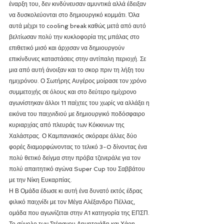
έναρξη του, δεν κινδύνευσαν αμυντικά αλλά έδειξαν 
να δυσκολεύονται στο δημιουργικό κομμάτι. Όλα 
αυτά μέχρι το cooling break καθώς μετά από αυτό 
βελτίωσαν πολύ την κυκλοφορία της μπάλας στο 
επιθετικό μισό και άρχισαν να δημιουργούν 
επικίνδυνες καταστάσεις στην αντίπαλη περιοχή. Σε 
μια από αυτή άνοιξαν και το σκορ πριν τη λήξη του 
ημιχρόνου. Ο Σωτήρης Αυγέρος μοίρασε τον χρόνο 
συμμετοχής σε όλους και στο δεύτερο ημίχρονο 
αγωνίστηκαν άλλοι 11 παίχτες του χωρίς να αλλάξει η 
εικόνα του παιχνιδιού με δημιουργικό ποδόσφαιρο 
κυριαρχίας από πλευράς των Κόκκινων της 
Χαλάστρας. Ο Καμπανιακός σκόραρε άλλες δύο 
φορές διαμορφώνοντας το τελικό 3-0 δίνοντας ένα 
πολύ θετικό δείγμα στην πρόβα τζενεράλε για τον 
πολύ απαιτητικό αγώνα Super Cup του Σαββάτου 
με την Νίκη Ευκαρπίας.
Η Β Ομάδα έδωσε κι αυτή ένα δυνατό εκτός έδρας 
φιλικό παιχνίδι με τον Μέγα Αλέξανδρο Πέλλας, 
ομάδα που αγωνίζεται στην Α1 κατηγορία της ΕΠΣΠ. 
Το σύνολο των Στέφανου Δημητριάδη και Χάρη 