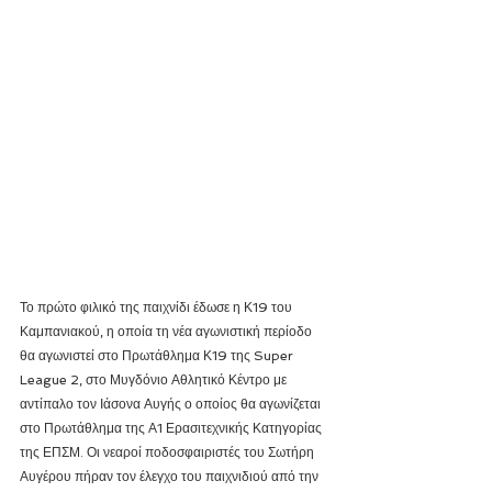
Το πρώτο φιλικό της παιχνίδι έδωσε η Κ19 του 
Καμπανιακού, η οποία τη νέα αγωνιστική περίοδο 
θα αγωνιστεί στο Πρωτάθλημα Κ19 της Super 
League 2, στο Μυγδόνιο Αθλητικό Κέντρο με 
αντίπαλο τον Ιάσονα Αυγής ο οποίος θα αγωνίζεται 
στο Πρωτάθλημα της Α1 Ερασιτεχνικής Κατηγορίας 
της ΕΠΣΜ. Οι νεαροί ποδοσφαιριστές του Σωτήρη 
Αυγέρου πήραν τον έλεγχο του παιχνιδιού από την 