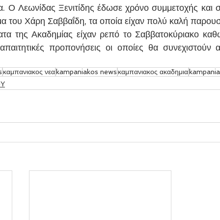
α. Ο Λεωνίδας Ξενιτίδης έδωσε χρόνο συμμετοχής και σε
μα του Χάρη Σαββαΐδη, τα οποία είχαν πολύ καλή παρουσ
ατα της Ακαδημίας είχαν ρεπό το Σαββατοκύριακο καθ
παιτητικές προπονήσεις οι οποίες θα συνεχιστούν α
s
καμπανιακος νεα
kampaniakos news
καμπανιακος ακαδημια
kampania
ΟΥ