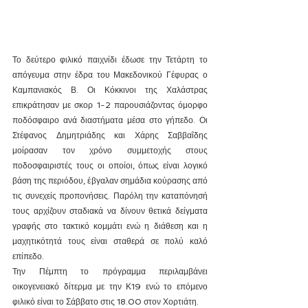
Το δεύτερο φιλικό παιχνίδι έδωσε την Τετάρτη το 
απόγευμα στην έδρα του Μακεδονικού Γέφυρας ο 
Καμπανιακός Β. Οι Κόκκινοι της Χαλάστρας 
επικράτησαν με σκορ 1-2 παρουσιάζοντας όμορφο 
ποδόσφαιρο ανά διαστήματα μέσα στο γήπεδο. Οι 
Στέφανος Δημητριάδης και Χάρης Σαββαΐδης 
μοίρασαν τον χρόνο συμμετοχής στους 
ποδοσφαιριστές τους οι οποίοι, όπως είναι λογικό 
βάση της περιόδου, έβγαλαν σημάδια κούρασης από 
τις συνεχείς προπονήσεις. Παρόλη την καταπόνησή 
τους αρχίζουν σταδιακά να δίνουν θετικά δείγματα 
γραφής στο τακτικό κομμάτι ενώ η διάθεση και η 
μαχητικότητά τους είναι σταθερά σε πολύ καλό 
επίπεδο.
Την Πέμπτη το πρόγραμμα περιλαμβάνει 
οικογενειακό δίτερμα με την Κ19 ενώ το επόμενο 
φιλικό είναι το Σάββατο στις 18.00 στον Χορτιάτη.