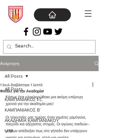
Ανάρτηση
All Posts
1 Ιουλ
διαβάστηκε 1 λεπτά
All Posts
Φινάλε για την Ακαδημία!
Κάπως έτσι ολοκληρώθηκε μια ακόμη υπέροχη 
ΚΑΜΠΑΝΙΑΚΟΣ FC
χρονιά για την ακαδημία μας!
ΚΑΜΠΑΝΙΑΚΟΣ Β΄
Οι τελευταίες μας ημέρες ήταν γεμάτες χαμόγελα, 
ΑΚΑΔΗΜΙΑ ΚΑΜΠΑΝΙΑΚΟΥ
παιχνίδι και αξέχαστες στιγμές. Οι αγώνες παιδιών-
U19
γονέων απέδειξαν πως στο γήπεδο δεν υπάρχουν 
νικητές και ηττημένοι, αλλά μια μεγάλη 