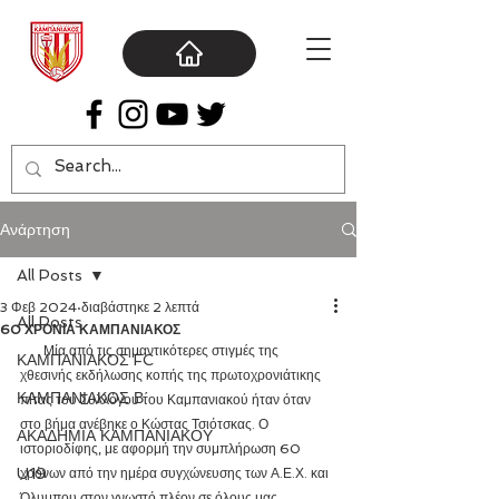
Ανάρτηση
All Posts
3 Φεβ 2024
διαβάστηκε 2 λεπτά
All Posts
60 ΧΡΟΝΙΑ ΚΑΜΠΑΝΙΑΚΟΣ
       Μία από τις σημαντικότερες στιγμές της 
ΚΑΜΠΑΝΙΑΚΟΣ FC
χθεσινής εκδήλωσης κοπής της πρωτοχρονιάτικης 
ΚΑΜΠΑΝΙΑΚΟΣ Β΄
πίτας του Συλλόγου του Καμπανιακού ήταν όταν 
στο βήμα ανέβηκε ο Κώστας Τσιότσκας. Ο 
ΑΚΑΔΗΜΙΑ ΚΑΜΠΑΝΙΑΚΟΥ
ιστοριοδίφης, με αφορμή την συμπλήρωση 60 
U19
χρόνων από την ημέρα συγχώνευσης των Α.Ε.Χ. και 
Όλυμπου στον γνωστό πλέον σε όλους μας 