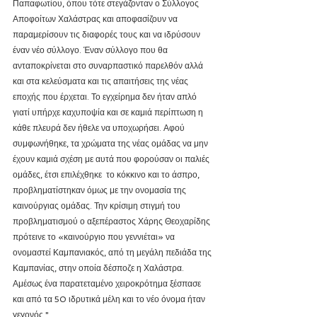
Παπαφωτίου, όπου τότε στεγάζονταν ο Σύλλογος 
Αποφοίτων Χαλάστρας και αποφασίζουν να 
παραμερίσουν τις διαφορές τους και να ιδρύσουν 
έναν νέο σύλλογο. Έναν σύλλογο που θα 
ανταποκρίνεται στο συναρπαστικό παρελθόν αλλά 
και στα κελεύσματα και τις απαιτήσεις της νέας 
εποχής που έρχεται. Το εγχείρημα δεν ήταν απλό 
γιατί υπήρχε καχυποψία και σε καμιά περίπτωση η 
κάθε πλευρά δεν ήθελε να υποχωρήσει. Αφού 
συμφωνήθηκε, τα χρώματα της νέας ομάδας να μην 
έχουν καμιά σχέση με αυτά που φορούσαν οι παλιές 
ομάδες, έτσι επιλέχθηκε  το κόκκινο και το άσπρο, 
προβληματίστηκαν όμως με την ονομασία της 
καινούργιας ομάδας. Την κρίσιμη στιγμή του 
προβληματισμού ο αξεπέραστος Χάρης Θεοχαρίδης 
πρότεινε το «καινούργιο που γεννιέται» να 
ονομαστεί Καμπανιακός, από τη μεγάλη πεδιάδα της 
Καμπανίας, στην οποία δέσποζε η Χαλάστρα. 
Αμέσως ένα παρατεταμένο χειροκρότημα ξέσπασε 
και από τα 50 ιδρυτικά μέλη και το νέο όνομα ήταν 
γεγονός."