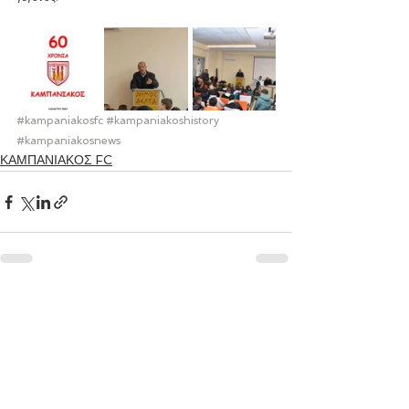
#kampaniakosfc
#kampaniakoshistory
#kampaniakosnews
ΚΑΜΠΑΝΙΑΚΟΣ FC
Εμφάνιση όλων
Πρόσφατες αναρτήσεις