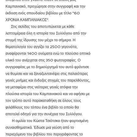
Καμπανιακό, προχώρησε στην συγγραφή και την 
έκδοση ενός σπουδαίου βιβλίου με τίτλο "60 
ΧΡΟΝΙΑ ΚΑΜΠΑΝΙΑΚΟΣ".
      Στις σελίδες του αποτυπώνεται με κάθε 
λεπτομέρεια όλη η ιστορία του Συλλόγου από την 
στιγμή της ίδρυσης του μέχρι το σήμερα. Η 
θεματολογία του αγγίζει τα 2500 γεγονότα, 
αναφέρονται 1400 ονόματα ενώ το πλούσιο οπτικό 
υλικό του ανέρχεται στις 350 φωτογραφίες. Ο 
συγγραφέας με το δημιούργημά του αυτό φρόντισε 
να θυμίσει και να ξαναζωντανέψει στις παλαιότερες 
γενιές μνήμες και ένδοξες στιγμές του παρελθόντος, 
να μεταφέρει στις νεότερες γενιές ατόφια την 
πλούσια ιστορία του Καμπανιακού και να αφήσει με 
τον τρόπο αυτό παρακαταθήκη σε όλους τους 
φιλάθλους του τόπου ένα βιβλίο το οποίο θα 
αποτελεί οδηγό για την συνέχεια του Συλλόγου.
       Η ομιλία του Κώστα Τσιότσκα ήταν φορτισμένη 
συναισθηματικά. Έδωσε μια γεύση από το 
περιεχόμενο του βιβλίου του περιγράφοντας το 