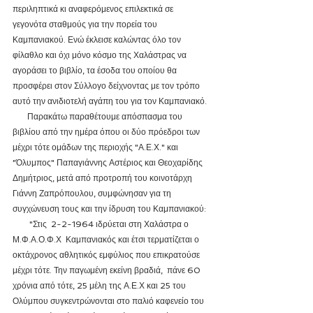
περιληπτικά κι αναφερόμενος επιλεκτικά σε 
γεγονότα σταθμούς για την πορεία του 
Καμπανιακού. Ενώ έκλεισε καλώντας όλο τον 
φίλαθλο και όχι μόνο κόσμο της Χαλάστρας να 
αγοράσει το βιβλίο, τα έσοδα του οποίου θα 
προσφέρει στον Σύλλογο δείχνοντας με τον τρόπο 
αυτό την ανιδιοτελή αγάπη του για τον Καμπανιακό.
       Παρακάτω παραθέτουμε απόσπασμα του 
βιβλίου από την ημέρα όπου οι δύο πρόεδροι των 
μέχρι τότε ομάδων της περιοχής "Α.Ε.Χ." και 
"Όλυμπος" Παπαγιάννης Αστέριος και Θεοχαρίδης 
Δημήτριος, μετά από προτροπή του κοινοτάρχη 
Γιάννη Ζαπρόπουλου, συμφώνησαν για τη 
συγχώνευση τους και την ίδρυση του Καμπανιακού:
        "Στις  2-2-1964 ιδρύεται στη Χαλάστρα ο 
Μ.Φ.Α.Ο.Φ.Χ  Καμπανιακός και έτσι τερματίζεται ο 
οκτάχρονος αθλητικός εμφύλιος που επικρατούσε 
μέχρι τότε. Την παγωμένη εκείνη βραδιά,  πάνε 60 
χρόνια από τότε, 25 μέλη της Α.Ε.Χ και 25 του 
Ολύμπου συγκεντρώνονται στο παλιό καφενείο του 