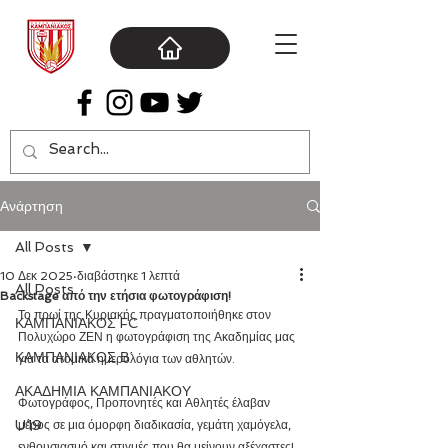
Ανάρτηση
All Posts
10 Δεκ 2025
διαβάστηκε 1 λεπτά
All Posts
Backstage από την ετήσια φωτογράφιση!
Το πρωί της Κυριακής πραγματοποιήθηκε στον 
ΚΑΜΠΑΝΙΑΚΟΣ FC
Πολυχώρο ΖΕΝ η φωτογράφιση της Ακαδημίας μας 
ΚΑΜΠΑΝΙΑΚΟΣ Β΄
για τα ατομικά ημερολόγια των αθλητών.
ΑΚΑΔΗΜΙΑ ΚΑΜΠΑΝΙΑΚΟΥ
Φωτογράφος, Προπονητές και Αθλητές έλαβαν 
U19
μέρος σε μια όμορφη διαδικασία, γεμάτη χαμόγελα, 
ενθουσιασμό και στιγμές που θα μείνουν αξέχαστες!