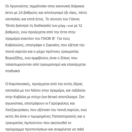
Οι Αργοναύτες τερμάτισαν στην κανονική διάρκεια 
έκτοι με 23 βαθμούς και απολογισμό έξι νίκες, πέντε 
ισοπαλίες και επτά ήττες. Το σύνολο του Γιάννη 
Τάτση ξεκίνησε τη διαδικασία των play-out με 12 
βαθμούς, ενώ προέρχεται από την ήττα στην 
πρεμιέρα εναντίον του ΠΑΟΚ Β’. Για τους 
Καβαλιώτες, επιστρέφει ο Σιφναίος που εξέτισε την 
ποινή καρτών και ο μέχρι πρότινος τραυματίας 
Βοριαζίδης, ενώ αμφίβολος είναι ο Στίκας που 
ταλαιπωρούνταν από τραυματισμό και επανέρχεται 
σταδιακά. 
Ο Καμπανιακός, προέρχεται από την εντός έδρας 
ισοπαλία με τον Νέστο στην πρεμιέρα, και ταξιδεύει 
στην Καβάλα με στόχο ένα θετικό αποτέλεσμα. Στα 
αγωνιστικα, επιστρέφουν οι Γαρύφαλλος και 
Χατζηκυριάκος που εξέτισαν την ποινή καρτών, ενώ 
εκτός θα είναι ο τιμωρημένος Παπαστεριανός και ο 
τραυματίας Αμπούντου που ακολουθεί το 
πρόγραμμα προπονήσεων και αναμένεται να τεθεί 