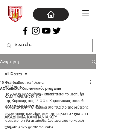
Ανάρτηση
All Posts
19 Φεβ
διαβάστηκε 1 λεπτά
All Posts
ΑΟ Καβάλα-Καμπανιακός pregame
Το «Ανθή Καραγιάννη» επισκέπτεται το μεσημέρι 
ΚΑΜΠΑΝΙΑΚΟΣ FC
της Κυριακής στις 15.00 ο Καμπανιακός όπου θα 
ΚΑΜΠΑΝΙΑΚΟΣ Β΄
αντιμετωπίσει την Καβάλα στο πλαίσιο της δεύτερης 
αγωνιστικής των Play-out  της Super League 2. H 
ΑΚΑΔΗΜΙΑ ΚΑΜΠΑΝΙΑΚΟΥ
αναμέτρηση θα μεταδοθεί ζωντανά από το κανάλι 
U19
του athletiko.gr στο Youtube. 