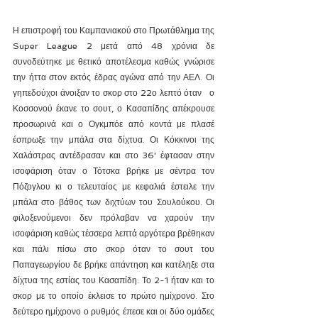
Η επιστροφή του Καμπανιακού στο Πρωτάθλημα της 
Super League 2 μετά από 48 χρόνια δε 
συνοδεύτηκε με θετικό αποτέλεσμα καθώς γνώρισε 
την ήττα στον εκτός έδρας αγώνα από την ΑΕΛ. Οι 
γηπεδούχοι άνοιξαν το σκορ στο 22ο λεπτό όταν   ο 
Κοσσονού έκανε το σουτ, ο Κασαπίδης απέκρουσε 
προσωρινά και ο Ογκμπόε από κοντά με πλασέ 
έσπρωξε την μπάλα στα δίχτυα. Οι Κόκκινοι της 
Χαλάστρας αντέδρασαν και στο 36' έφτασαν στην 
ισοφάριση όταν ο Τότσκα βρήκε με σέντρα τον 
Πόζογλου κι ο τελευταίος με κεφαλιά έστειλε την 
μπάλα στο βάθος των διχτύων του Σουλούκου. Οι 
φιλοξενούμενοι δεν πρόλαβαν να χαρούν την 
ισοφάριση καθώς τέσσερα λεπτά αργότερα βρέθηκαν 
και πάλι πίσω στο σκορ όταν το σουτ του 
Παπαγεωργίου δε βρήκε απάντηση και κατέληξε στα 
δίχτυα της εστίας του Κασαπίδη. Το 2-1 ήταν και το 
σκορ με το οποίο έκλεισε το πρώτο ημίχρονο. Στο 
δεύτερο ημίχρονο ο ρυθμός έπεσε και οι δύο ομάδες 