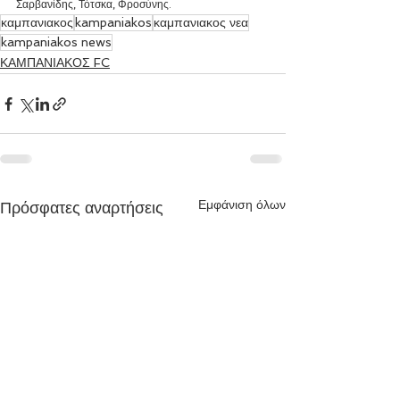
Σαρβανίδης, Τότσκα, Φροσύνης.
καμπανιακος
kampaniakos
καμπανιακος νεα
kampaniakos news
ΚΑΜΠΑΝΙΑΚΟΣ FC
Εμφάνιση όλων
Πρόσφατες αναρτήσεις