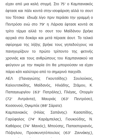
είχαν από μια καλή στιγμή. Στο 75' ο Καμπανιακός 
έφτασε και πάλι κοντά στην ισοφάριση αλλά το σουτ 
του Τότσκα  έδιωξε λίγο πριν περάσει την γραμμή ο 
Πεντρόσο ενώ στο 79' η Λάρισα έφτασε κοντά σε 
τρίτο τέρμα αλλά το σουτ του Μαϊδάνου βρήκε 
αρχικά στο δοκάρι και μετά πέρασε άουτ. Το τελικό 
σφύριγμα της λήξης βρήκε τους γηπεδούχους να 
πανηγυρίζουν το πρώτο τρίποντο της φετινής 
χρονιάς και τους ανθρώπους του Καμπανιακού να 
φεύγουν με την πικρία ότι θα μπορούσαν να είχαν 
πάρει κάτι καλύτερο από το σημερινό παιχνίδι.
ΑΕΛ (Παναγιώτης Γκουτσίδης): Σουλούκος, 
Καλουτσικίδης, Μαϊδανός, Ηλιάδης, Στάμου, Κ. 
Παπαγεωργίου (63' Πατράλης), Πλέγας, Οτορμίν 
(72' Αντράντα), Μαυριάς (63' Πεντρόσο), 
Κοσσονού, Ογκμπόε (88' Σάρατε).
Καμπανιακός (Ηλίας Σαπάνης): Κασαπίδης, 
Γαρύφαλος (74' Καράμπελας), Γιουκούδης, Ν. 
Καθάριος (74' Μανιός), Μπούσης, Παπαστεριανός, 
Πόζογλου, Προσκυνητόπουλος (63' Ζαννάκης), 