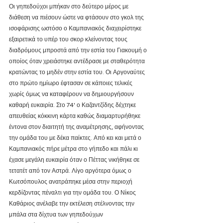
Οι γηπεδούχοι μπήκαν στο δεύτερο μέρος με 
διάθεση να πιέσουν ώστε να φτάσουν στο γκολ της 
ισοφάρισης ωστόσο ο Καμπανιακός διαχειρίστηκε 
εξαιρετικά το υπέρ του σκορ κλείνοντας τους 
διαδρόμους μπροστά από την εστία του Γιακουμή ο 
οποίος όταν χρειάστηκε αντέδρασε με σταθερότητα 
κρατώντας το μηδέν στην εστία του. Οι Αργοναύτες 
στο πρώτο ημίωρο έφτασαν σε κάποιες τελικές 
χωρίς όμως να καταφέρουν να δημιουργήσουν 
καθαρή ευκαιρία. Στο 74' ο Καζαντζίδης δέχτηκε 
απευθείας κόκκινη κάρτα καθώς διαμαρτυρήθηκε 
έντονα στον διαιτητή της αναμέτρησης, αφήνοντας 
την ομάδα του με δέκα παίκτες. Από κει και μετά ο 
Καμπανιακός πήρε μέτρα στο γήπεδο και πάλι κι 
έχασε μεγάλη ευκαιρία όταν ο Πέττας νικήθηκε σε 
τετατέτ από τον Αστρά. Λίγο αργότερα όμως ο 
Κωτσόπουλος ανατράπηκε μέσα στην περιοχή 
κερδίζοντας πέναλτι για την ομάδα του. Ο Νίκος 
Καθάριος ανέλαβε την εκτέλεση στέλνοντας την 
μπάλα στα δίχτυα των γηπεδούχων 