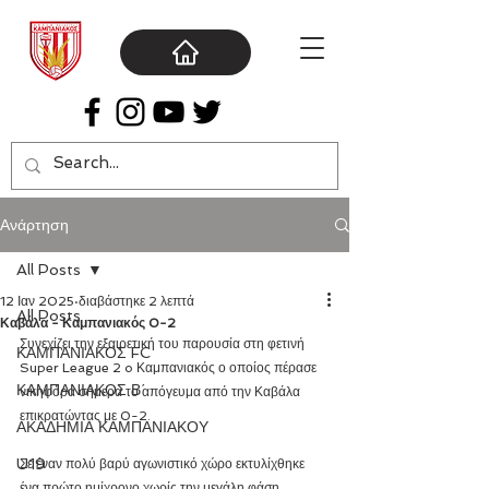
Ανάρτηση
All Posts
12 Ιαν 2025
διαβάστηκε 2 λεπτά
All Posts
Καβάλα - Καμπανιακός 0-2
Συνεχίζει την εξαιρετική του παρουσία στη φετινή 
ΚΑΜΠΑΝΙΑΚΟΣ FC
Super League 2 o Καμπανιακός ο οποίος πέρασε 
ΚΑΜΠΑΝΙΑΚΟΣ Β΄
νικηφόρα σήμερα το απόγευμα από την Καβάλα 
επικρατώντας με 0-2.
ΑΚΑΔΗΜΙΑ ΚΑΜΠΑΝΙΑΚΟΥ
U19
Σε έναν πολύ βαρύ αγωνιστικό χώρο εκτυλίχθηκε 
ένα πρώτο ημίχρονο χωρίς την μεγάλη φάση 