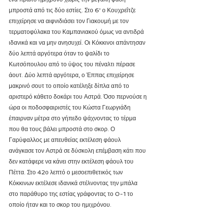
μπροστά από τις δύο εστίες. Στο 6' ο Κουχρεΐτζε 
επιχείρησε να αιφνιδιάσει τον Γιακουμή με τον 
τερματοφύλακα του Καμπανιακού όμως να αντιδρά 
ιδανικά και να μην ανησυχεί. Οι Κόκκινοι απάντησαν 
δύο λεπτά αργότερα όταν το ψαλίδι το 
Κωτσόπουλου από το ύψος του πέναλτι πέρασε 
άουτ. Δύο λεπτά αργότερα, ο Έππας επιχείρησε 
μακρινό σουτ το οποίο κατέληξε δίπλα από το 
αριστερό κάθετο δοκάρι του Αστρά. Όσο περνούσε η 
ώρα οι ποδοσφαιριστές του Κώστα Γεωργιάδη 
έπαιρναν μέτρα στο γήπεδο ψάχνοντας το τέρμα 
που θα τους βάλει μπροστά στο σκορ. Ο 
Γαρύφαλλος με απευθείας εκτέλεση φάουλ 
ανάγκασε τον Αστρά σε δύσκολη επέμβαση κάτι που 
δεν κατάφερε να κάνει στην εκτέλεση φάουλ του 
Πέττα. Στο 42ο λεπτό ο μεσοεπιθετικός των 
Κόκκινων εκτέλεσε ιδανικά στέλνοντας την μπάλα 
στο παράθυρο της εστίας γράφοντας το 0-1 το 
οποίο ήταν και το σκορ του ημιχρόνου.