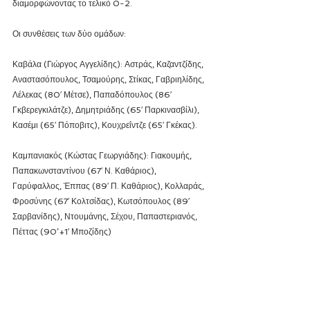
διαμορφώνοντας το τελικό 0-2.
Οι συνθέσεις των δύο ομάδων:
Καβάλα (Γιώργος Αγγελίδης): Αστράς, Καζαντζίδης, 
Αναστασόπουλος, Τσαμούρης, Στίκας, Γαβριηλίδης, 
Λέλεκας (80′ Μέτσε), Παπαδόπουλος (86′ 
Γκβερεγκιλάτζε), Δημητριάδης (65′ Παρκινασβίλι), 
Κασέμι (65′ Πόποβιτς), Κουχρεΐντζε (65′ Γκέκας).
Καμπανιακός (Κώστας Γεωργιάδης): Γιακουμής, 
Παπακωνσταντίνου (67′ Ν. Καθάριος), 
Γαρύφαλλος, Έππας (89′ Π. Καθάριος), Κολλαράς, 
Φροσύνης (67′ Κολτσίδας), Κωτσόπουλος (89′ 
Σαρβανίδης), Ντουμάνης, Σέχου, Παπαστεριανός, 
Πέττας (90’+1′ Μποζίδης)