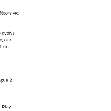
έεστε για
ανοίγει.
ας στο
nfirm
ν
ague 2
 Play.