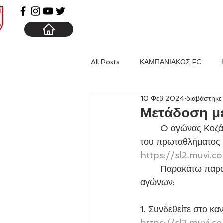
ΑΡΧΙΚΗ
ΚΑΜΠΑΝΙΑ
All Posts
ΚΑΜΠΑΝΙΑΚΟΣ FC
10 Φεβ 2024
διαβάστηκε
Μετάδοση με
	O αγώνας Κοζάνη - Καμπανιακός που θα διεξαχθεί στο πλαίσιο της 21ης Αγωνιστικής 
του πρωταθλήματος θ
https://sl2.muvi.
	Παρακάτω παρατίθενται αναλυτικές οδηγίες για την live stream παρακολούθηση των 
αγώνων:
1. Συνδεθείτε στο 
https://sl2.muvi.c