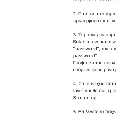
2. Πατήστε το κουμπ
πρώτη φορά ώστε να
3. Στη συνέχεια συμ
Βάλτε το ονοματεπών
‘’password’’, τον ο
password’’ .
Γράψτε κάπου τον κω
επόμενη φορά μόνο μ
4. Στη συνέχεια πατ
Live’’ και θα σας εμ
Streaming.
5. Επιλέγετε το παι