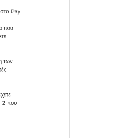
 στο Pay
ια που
ετε
η των
τές
έχετε
e 2 που