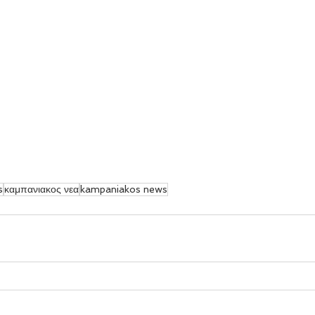
s
καμπανιακος νεα
kampaniakos news