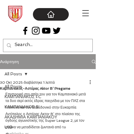
Ανάρτηση
All Posts
30 Οκτ 2025
διαβάστηκε 1 λεπτά
All Posts
Καμπανιακός-Αστέρας Aktor B’ Pregame
Επιστροφή στο σπίτι του για τον Καμπανιακό μετά 
ΚΑΜΠΑΝΙΑΚΟΣ FC
τα δυο σερί εκτός έδρας παιχνίδια με τον ΠΑΣ στα 
ΚΑΜΠΑΝΙΑΚΟΣ Β΄
Γιάννενα και τον Μακεδονικό στην Ευκαρπία. 
Αντίπαλος ο Αστέρας Ακτοr B’ στο πλαίσιο της 
ΑΚΑΔΗΜΙΑ ΚΑΜΠΑΝΙΑΚΟΥ
όγδοης αγωνιστικής της Super League 2, με τον 
U19
αγώνα να μεταδίδεται ζωντανά από τo 
@
athletiko.gr
.