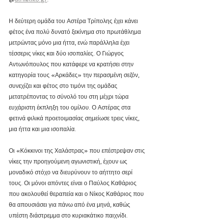
Η δεύτερη ομάδα του Αστέρα Τρίπολης έχει κάνει 
φέτος ένα πολύ δυνατό ξεκίνημα στο πρωτάθλημα 
μετρώντας μόνο μια ήττα, ενώ παράλληλα έχει 
τέσσερις νίκες και δύο ισοπαλίες. Ο Γιώργος 
Αντωνόπουλος που κατάφερε να κρατήσει στην 
κατηγορία τους «Αρκάδες» την περασμένη σεζόν,  
συνεχίζει και φέτος στο τιμόνι της ομάδας 
μετατρέποντας το σύνολό του στη μέχρι τώρα 
ευχάριστη έκπληξη του ομίλου. Ο Αστέρας στα 
φετινά φιλικά προετοιμασίας σημείωσε τρεις νίκες, 
μια ήττα και μια ισοπαλία. 
Οι «Κόκκινοι της Χαλάστρας» που επέστρεψαν στις 
νίκες την προηγούμενη αγωνιστική, έχουν ως 
μοναδικό στόχο να διευρύνουν το αήττητο σερί 
τους. Οι μόνοι απόντες είναι ο Παύλος Καθάριος 
που ακολουθεί θεραπεία και ο Νίκος Καθάριος που 
θα απουσιάσει για πάνω από ένα μηνά, καθώς 
υπέστη διάστρεμμα στο κυριακάτικο παιχνίδι.